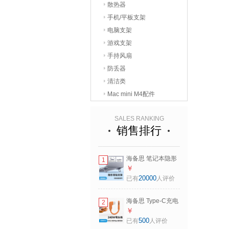
散热器
手机/平板支架
电脑支架
游戏支架
手持风扇
防丢器
清洁类
Mac mini M4配件
SALES RANKING
销售排行
海备思 笔记本隐形
1
支架迷你脚垫折叠
￥
便携电脑背贴底部
20000
已有
人评价
粘贴增高架散热器
macbook垫高底座
海备思 Type-C充电
2
游戏本托架脚撑 深
线双L弯头超短磁吸
￥
空灰【一对】
充电宝数据线
500
已有
人评价
PD240W快充ctoc