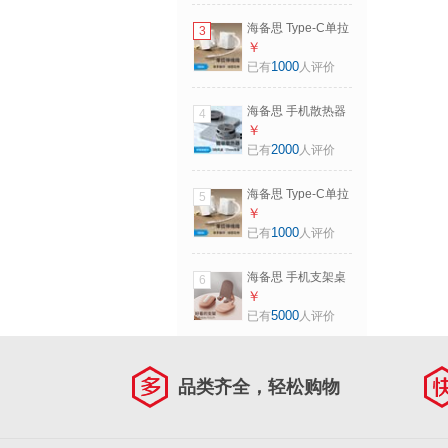
楔形头细软适用苹
海备思 Type-C单拉
3
果iPhone17pro
伸缩充电数据线抽
￥
max 橙色
拉式收线器收纳线
1000
已有
人评价
70mm【快充线】
快充ctoc桌面
240W+480Mbps
pd100W适用苹果
海备思 手机散热器
4
iPhone17手机电脑
半导体制冷双面磁
￥
车载 黑色
吸背贴吸附轻薄风
2000
已有
人评价
扇直播游戏供电冷
却降温适用
海备思 Type-C单拉
5
iPhone17pro掌机
伸缩充电数据线抽
￥
硬盘盒 灰色【超薄
拉式收线器收纳线
1000
已有
人评价
款MC100S】
快充ctoc桌面
pd100W适用苹果
海备思 手机支架桌
6
iPhone17手机电脑
面平板iPad支撑架
￥
车载 白色
懒人座架可折叠升
5000
已有
人评价
降适用switch便携
直播网课床头摆座
通用 珊瑚粉
品类齐全，轻松购物