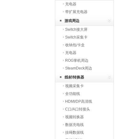
充电器
带扩展充电器
游戏周边
Switch接大屏
Switch采集卡
收纳包/卡盒
充电器
ROG掌机周边
SteamDeck周边
线材/转换器
视频采集卡
全功能线
HDMI/DP高清线
C口/A口转接头
视频转换器
数据充电线
挂绳数据线