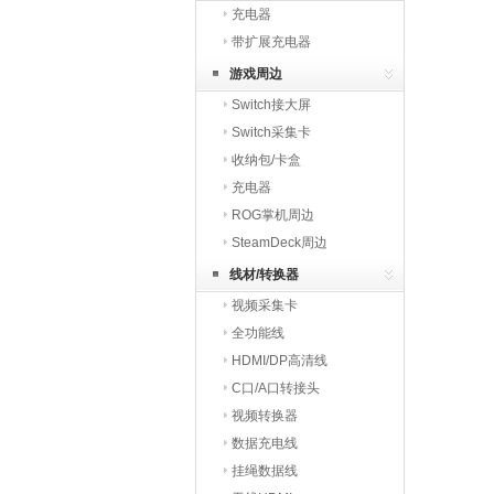
充电器
带扩展充电器
游戏周边
Switch接大屏
Switch采集卡
收纳包/卡盒
充电器
ROG掌机周边
SteamDeck周边
线材/转换器
视频采集卡
全功能线
HDMI/DP高清线
C口/A口转接头
视频转换器
数据充电线
挂绳数据线