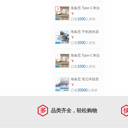
楔形头细软适用苹
海备思 Type-C单拉
3
果iPhone17pro
伸缩充电数据线抽
￥
max 橙色
拉式收线器收纳线
1000
已有
人评价
70mm【快充线】
快充ctoc桌面
240W+480Mbps
pd100W适用苹果
海备思 手机散热器
4
iPhone17手机电脑
半导体制冷双面磁
￥
车载 黑色
吸背贴吸附轻薄风
2000
已有
人评价
扇直播游戏供电冷
却降温适用
海备思 Type-C单拉
5
iPhone17pro掌机
伸缩充电数据线抽
￥
硬盘盒 灰色【超薄
拉式收线器收纳线
1000
已有
人评价
款MC100S】
快充ctoc桌面
pd100W适用苹果
海备思 笔记本隐形
6
iPhone17手机电脑
支架迷你脚垫折叠
￥
车载 白色
便携电脑背贴底部
20000
已有
人评价
粘贴增高架散热器
macbook垫高底座
游戏本托架脚撑 银
品类齐全，轻松购物
色【一对】