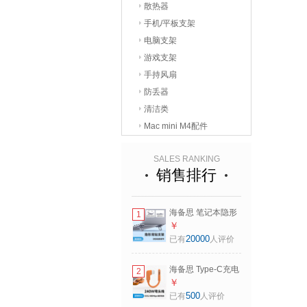
散热器
手机/平板支架
电脑支架
游戏支架
手持风扇
防丢器
清洁类
Mac mini M4配件
SALES RANKING
销售排行
海备思 笔记本隐形
1
支架迷你脚垫折叠
￥
便携电脑背贴底部
20000
已有
人评价
粘贴增高架散热器
macbook垫高底座
海备思 Type-C充电
2
游戏本托架脚撑 深
线双L弯头超短磁吸
￥
空灰【一对】
充电宝数据线
500
已有
人评价
PD240W快充ctoc